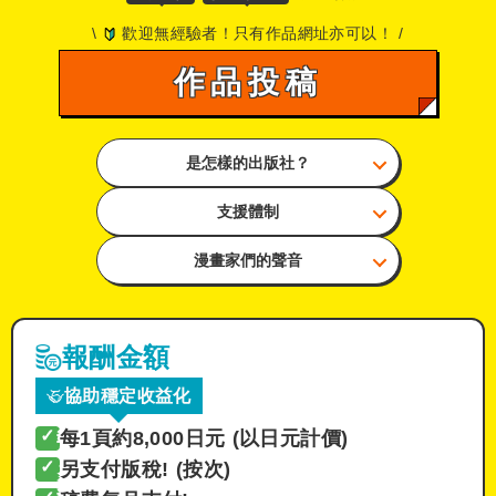
\
歡迎無經驗者！只有作品網址亦可以！ /
作品投稿
是怎樣的出版社？
支援體制
漫畫家們的聲音
報酬金額
協助穩定收益化
✓
每1頁約8,000日元 (以日元計價)
✓
另支付版稅! (按次)