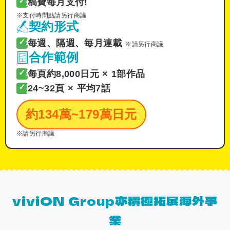
✓
稿費每月支付!
※支付時間點請另行商議
契約形式
✓
每週、隔週、毎月連載
※請另行商議
合作範例
✓
每頁約8,000日元 × 1部作品
✓
24~32頁 × 平均7話
約134萬~179萬日元
※請另行商議
viviON Group亦積極拓展海外事
業