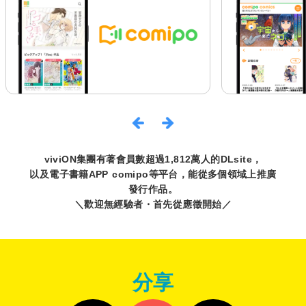
viviON集團有著會員數超過1,812萬人的DLsite，
以及電子書籍APP comipo等平台，能從多個領域上推廣
發行作品。
＼歡迎無經驗者・首先從應徵開始／
分享