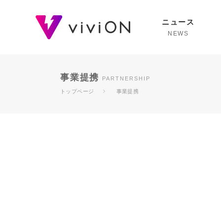
ニュース
NEWS
事業提携
PARTNERSHIP
トップページ
事業提携
ユーザーとクリエイタ
ら、
幸せに生きていける
社