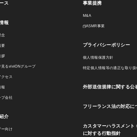
ース
事業提携
M&A
情報
ASMR事業
理念
プライバシーポリシー
概要
挨拶
個人情報保護方針
見るviviONグループ
特定個人情報等の適正な取り扱
アクセス
外部送信規律に関する公
情報
ープ会社
フリーランス法の対応に
紹介
カスタマーハラスメント
ザー向け
に対する行動指針