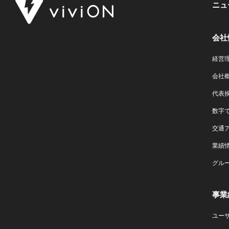
ニュ
会社
経営
会社
代表
数字で
交通
業績
グル
事業
ユー